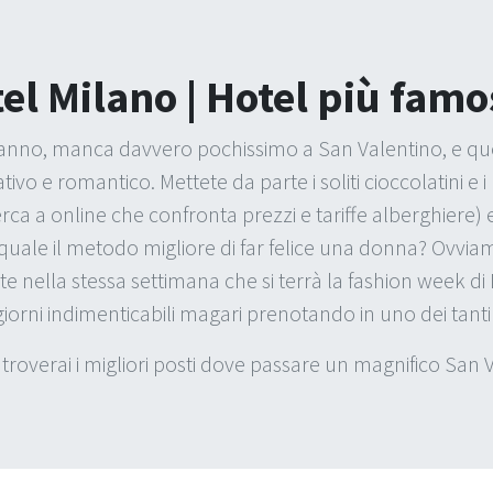
el Milano | Hotel più famo
l’anno, manca davvero pochissimo a San Valentino, e qu
vo e romantico. Mettete da parte i soliti cioccolatini e i 
rca a online che confronta prezzi e tariffe alberghiere) 
e quale il metodo migliore di far felice una donna? Ovvi
 nella stessa settimana che si terrà la fashion week d
giorni indimenticabili magari prenotando in uno dei tanti 
 troverai i migliori posti dove passare un magnifico San 