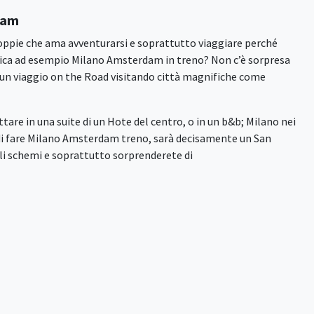
dam
 coppie che ama avventurarsi e soprattutto viaggiare perché
tica ad esempio Milano Amsterdam in treno? Non c’è sorpresa
e un viaggio on the Road visitando città magnifiche come
are in una suite di un Hote del centro, o in un b&b; Milano nei
 di fare Milano Amsterdam treno, sarà decisamente un San
gli schemi e soprattutto sorprenderete di